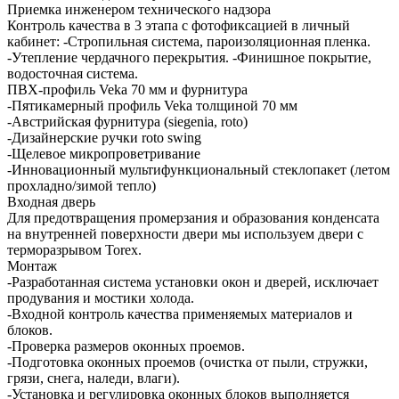
Приемка инженером технического надзора
Контроль качества в 3 этапа с фотофиксацией в личный
кабинет: -Стропильная система, пароизоляционная пленка.
-Утепление чердачного перекрытия. -Финишное покрытие,
водосточная система.
ПВХ-профиль Veka 70 мм и фурнитура
-Пятикамерный профиль Veka толщиной 70 мм
-Австрийская фурнитура (siegenia, roto)
-Дизайнерские ручки roto swing
-Щелевое микропроветривание
-Инновационный мультифункциональный стеклопакет (летом
прохладно/зимой тепло)
Входная дверь
Для предотвращения промерзания и образования конденсата
на внутренней поверхности двери мы используем двери с
терморазрывом Torex.
Монтаж
-Разработанная система установки окон и дверей, исключает
продувания и мостики холода.
-Входной контроль качества применяемых материалов и
блоков.
-Проверка размеров оконных проемов.
-Подготовка оконных проемов (очистка от пыли, стружки,
грязи, снега, наледи, влаги).
-Установка и регулировка оконных блоков выполняется