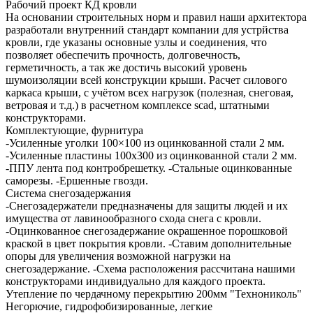
Рабочий проект КД кровли
На основании строительных норм и правил наши архитектора
разработали внутренний стандарт компании для устрйства
кровли, где указаны основные узлы и соединения, что
позволяет обеспечить прочность, долговечность,
герметичность, а так же достичь высокий уровень
шумоизоляции всей конструкции крыши. Расчет силового
каркаса крыши, с учётом всех нагрузок (полезная, снеговая,
ветровая и т.д.) в расчетном комплексе scad, штатными
конструкторами.
Комплектующие, фурнитура
-Усиленные уголки 100×100 из оцинкованной стали 2 мм.
-Усиленные пластины 100х300 из оцинкованной стали 2 мм.
-ППУ лента под контробрешетку. -Стальные оцинкованные
саморезы. -Ершенные гвозди.
Система снегозадержания
-Снегозадержатели предназначены для защиты людей и их
имущества от лавинообразного схода снега с кровли.
-Оцинкованное снегозадержание окрашенное порошковой
краской в цвет покрытия кровли. -Ставим дополнительные
опоры для увеличения возможной нагрузки на
снегозадержание. -Схема расположения рассчитана нашими
конструкторами индивидуально для каждого проекта.
Утепление по чердачному перекрытию 200мм "Технониколь"
Негорючие, гидрофобизированные, легкие