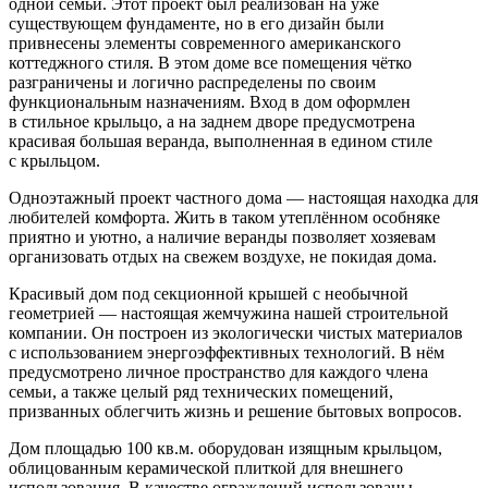
одной семьи. Этот проект был реализован на уже
существующем фундаменте, но в его дизайн были
привнесены элементы современного американского
коттеджного стиля. В этом доме все помещения чётко
разграничены и логично распределены по своим
функциональным назначениям. Вход в дом оформлен
в стильное крыльцо, а на заднем дворе предусмотрена
красивая большая веранда, выполненная в едином стиле
с крыльцом.
Одноэтажный проект частного дома — настоящая находка для
любителей комфорта. Жить в таком утеплённом особняке
приятно и уютно, а наличие веранды позволяет хозяевам
организовать отдых на свежем воздухе, не покидая дома.
Красивый дом под секционной крышей с необычной
геометрией — настоящая жемчужина нашей строительной
компании. Он построен из экологически чистых материалов
с использованием энергоэффективных технологий. В нём
предусмотрено личное пространство для каждого члена
семьи, а также целый ряд технических помещений,
призванных облегчить жизнь и решение бытовых вопросов.
Дом площадью 100 кв.м. оборудован изящным крыльцом,
облицованным керамической плиткой для внешнего
использования. В качестве ограждений использованы