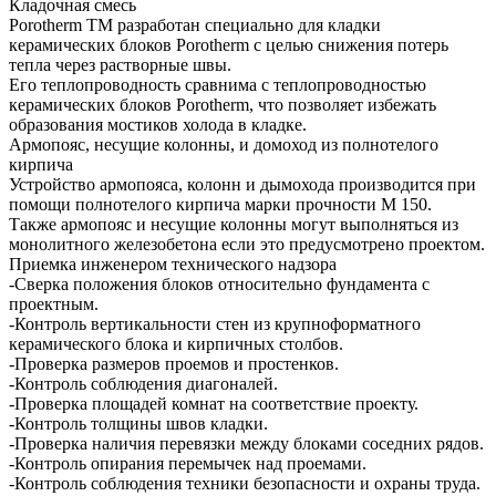
Кладочная смесь
Porotherm TM разработан специально для кладки
керамических блоков Porotherm с целью снижения потерь
тепла через растворные швы.
Его теплопроводность сравнима с теплопроводностью
керамических блоков Porotherm, что позволяет избежать
образования мостиков холода в кладке.
Армопояс, несущие колонны, и домоход из полнотелого
кирпича
Устройство армопояса, колонн и дымохода производится при
помощи полнотелого кирпича марки прочности М 150.
Также армопояс и несущие колонны могут выполняться из
монолитного железобетона если это предусмотрено проектом.
Приемка инженером технического надзора
-Сверка положения блоков относительно фундамента с
проектным.
-Контроль вертикальности стен из крупноформатного
керамического блока и кирпичных столбов.
-Проверка размеров проемов и простенков.
-Контроль соблюдения диагоналей.
-Проверка площадей комнат на соответствие проекту.
-Контроль толщины швов кладки.
-Проверка наличия перевязки между блоками соседних рядов.
-Контроль опирания перемычек над проемами.
-Контроль соблюдения техники безопасности и охраны труда.