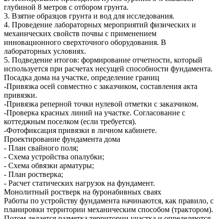
глубиной 8 метров с отбором грунта.
3. Взятие образцов грунта и вод для исследования.
4. Проведение лабораторных мероприятий физических и
механических свойств почвы с применением
инновационного сверхточного оборудования. В
лабораторных условиях.
5. Подведение итогов: формирование отчетности, который
используется при расчетах несущей способности фундамента.
Посадка дома на участке, определение границ
-Привязка осей совместно с заказчиком, составления акта
привязки.
-Привязка реперной точки нулевой отметки с заказчиком.
-Проверка красных линий на участке. Согласование с
коттеджным поселком (если требуется).
-Фотофиксация привязки в личном кабинете.
Проектирование фундамента дома
- План свайного поля;
- Схема устройства опалубки;
- Схема обвязки арматуры;
- План ростверка;
- Расчет статических нагрузок на фундамент.
Монолитный ростверк на буронабивных сваях
Работы по устройству фундамента начинаются, как правило, с
планировки территории механическим способом (трактором).
Потом делается разметка территории участка и определяются