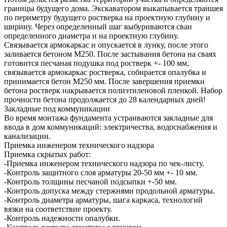
границы будущего дома. Экскаватором выкапывается траншея
по периметру будущего ростверка на проектную глубину и
ширину. Через определенный шаг выбуриваются сваи
определенного диаметра и на проектную глубину.
Связывается армокаркас и опускается в лунку, после этого
заливается бетоном М250. После застывания бетона на сваях
готовится песчаная подушка под ростверк +- 100 мм,
связывается армокаркас ростверка, собирается опалубка и
принимается бетон М250 мм. После завершения приемки
бетона ростверк накрывается полиэтиленовой пленкой. Набор
прочности бетона продолжается до 28 календарных дней!
Закладные под коммуникации
Во время монтажа фундамента устраиваются закладные для
ввода в дом коммуникаций: электричества, водоснабжения и
канализации.
Приемка инженером технического надзора
Приемка скрытых работ:
-Приемка инженером технического надзора по чек-листу.
-Контроль защитного слоя арматуры 20-50 мм +- 10 мм.
-Контроль толщины песчаной подсыпки +-50 мм.
-Контроль допуска между стержнями продольной арматуры.
-Контроль диаметра арматуры, шага каркаса, технологий
вязки на соответствие проекту.
-Контроль надежности опалубки.