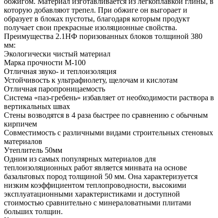
обжигом. Материал изготавливается из легкоплавкой глины, в
которую добавляют трепел. При обжиге он выгорает и
образует в блоках пустоты, благодаря которым продукт
получает свои прекрасные изоляционные свойства.
Преимущества 2.1НФ поризованных блоков толщиной 380
мм:
Экологически чистый материал
Марка прочности М-100
Отличная звуко- и теплоизоляция
Устойчивость к ультрафиолету, щелочам и кислотам
Отличная паропроницаемость
Система «паз-гребень» избавляет от необходимости раствора в
вертикальных швах
Стены возводятся в 4 раза быстрее по сравнению с обычным
кирпичем
Совместимость с различными видами строительных стеновых
материалов
Утеплитель 50мм
Одним из самых популярных материалов для
теплоизоляционных работ является минвата на основе
базальтовых пород толщиной 50 мм. Она характеризуется
низким коэффициентом теплопроводности, высокими
эксплуатационными характеристиками и доступной
стоимостью сравнительно с минераловатными плитами
больших толщин.