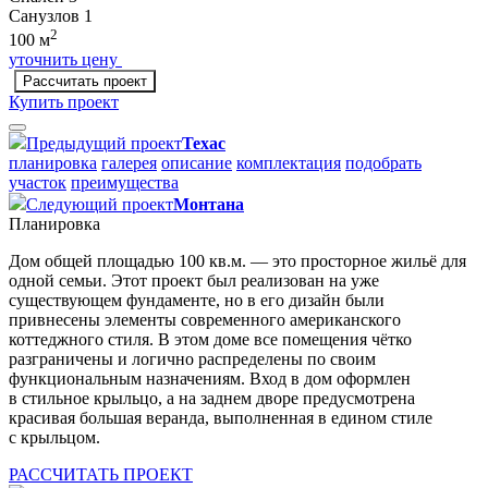
Санузлов
1
2
100 м
уточнить цену
Рассчитать проект
Купить проект
Предыдущий проект
Техас
планировка
галерея
описание
комплектация
подобрать
участок
преимущества
Следующий проект
Монтана
Планировка
Дом общей площадью 100 кв.м. — это просторное жильё для
одной семьи. Этот проект был реализован на уже
существующем фундаменте, но в его дизайн были
привнесены элементы современного американского
коттеджного стиля. В этом доме все помещения чётко
разграничены и логично распределены по своим
функциональным назначениям. Вход в дом оформлен
в стильное крыльцо, а на заднем дворе предусмотрена
красивая большая веранда, выполненная в едином стиле
с крыльцом.
РАССЧИТАТЬ ПРОЕКТ