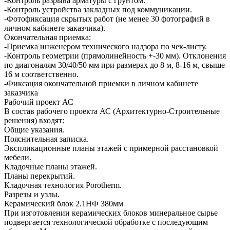
-Контроль разрыва арматуры с грунтом.
-Контроль устройства закладных под коммуникации.
-Фотофиксация скрытых работ (не менее 30 фотографий в
личном кабинете заказчика).
Окончательная приемка:
-Приемка инженером технического надзора по чек-листу.
-Контроль геометрии (прямолинейность +-30 мм). Отклонения
по диагоналям 30/40/50 мм при размерах до 8 м, 8-16 м, свыше
16 м соответственно.
-Фиксация окончательной приемки в личном кабинете
заказчика
Рабочий проект АС
В состав рабочего проекта АС (Архитектурно-Строительные
решения) входят:
Общие указания.
Пояснительная записка.
Экспликационные планы этажей с примерной расстановкой
мебели.
Кладочные планы этажей.
Планы перекрытий.
Кладочная технология Porotherm.
Разрезы и узлы.
Керамический блок 2.1НФ 380мм
При изготовлении керамических блоков минеральное сырье
подвергается технологической обработке с последующим