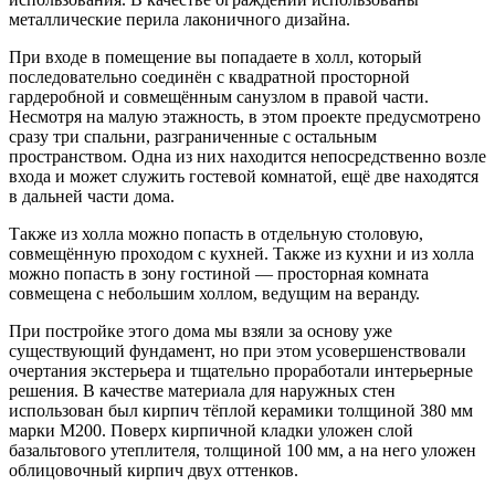
металлические перила лаконичного дизайна.
При входе в помещение вы попадаете в холл, который
последовательно соединён с квадратной просторной
гардеробной и совмещённым санузлом в правой части.
Несмотря на малую этажность, в этом проекте предусмотрено
сразу три спальни, разграниченные с остальным
пространством. Одна из них находится непосредственно возле
входа и может служить гостевой комнатой, ещё две находятся
в дальней части дома.
Также из холла можно попасть в отдельную столовую,
совмещённую проходом с кухней. Также из кухни и из холла
можно попасть в зону гостиной — просторная комната
совмещена с небольшим холлом, ведущим на веранду.
При постройке этого дома мы взяли за основу уже
существующий фундамент, но при этом усовершенствовали
очертания экстерьера и тщательно проработали интерьерные
решения. В качестве материала для наружных стен
использован был кирпич тёплой керамики толщиной 380 мм
марки М200. Поверх кирпичной кладки уложен слой
базальтового утеплителя, толщиной 100 мм, а на него уложен
облицовочный кирпич двух оттенков.